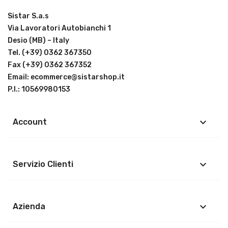
Sistar S.a.s
Via Lavoratori Autobianchi 1
Desio (MB) – Italy
Tel.
(+39) 0362 367350
Fax (+39) 0362 367352
Email:
ecommerce@sistarshop.it
P.I.: 10569980153
keyboard_arrow_down
Account
keyboard_arrow_down
Servizio Clienti
keyboard_arrow_down
Azienda