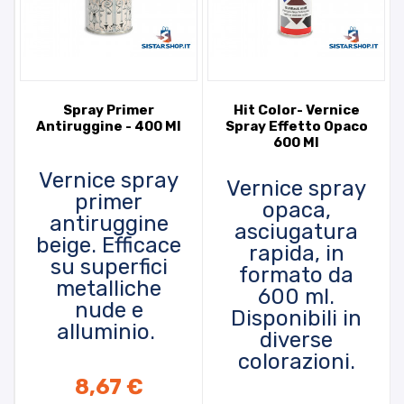
Spray Primer
Hit Color- Vernice
Antiruggine - 400 Ml
Spray Effetto Opaco
600 Ml
Vernice spray
Vernice spray
primer
opaca,
antiruggine
asciugatura
beige. Efficace
rapida, in
su superfici
formato da
metalliche
600 ml.
nude e
Disponibili in
alluminio.
diverse
colorazioni.
AGGIUNGI AL CARRELLO
8,67 €