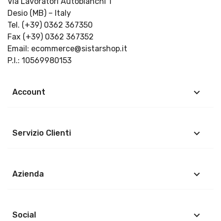
Via Lavoratori Autobianchi 1
Desio (MB) – Italy
Tel.
(+39) 0362 367350
Fax (+39) 0362 367352
Email:
ecommerce@sistarshop.it
P.I.: 10569980153
keyboard_arrow_down
Account
keyboard_arrow_down
Servizio Clienti
keyboard_arrow_down
Azienda
keyboard_arrow_down
Social