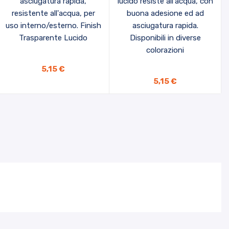
asciugatura rapida,
lucido resiste all'acqua, con
resistente all'acqua, per
buona adesione ed ad
uso interno/esterno. Finish
asciugatura rapida.
Trasparente Lucido
Disponibili in diverse
colorazioni
AGGIUNGI AL CARRELLO
5,15 €
5,15 €