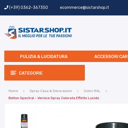
(+39) 0362-367350
ecommerce@sistarshop.it
PULIZIA & LUCIDATURA
ACCESSORI CAR
PRODOTTI SPECIALI
CATEGORIE
Home
Spray Casa & Decorazioni
Colori RAL
Belton Spectral - Vernice Spray Colorata Effetto Lucido