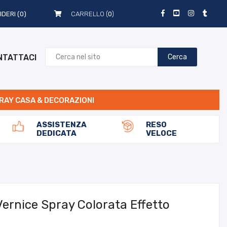
IDERI
(0)
CARRELLO (
0
)
NTATTACI
Cerca
RAY CASA & DECORAZIONI
ASSISTENZA
RESO
DEDICATA
VELOCE
Vernice Spray Colorata Effetto