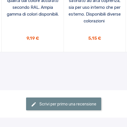
qualità dal colore accurato
satinato ad alta coprenza,
secondo RAL. Ampia
sia per uso interno che per
gamma di colori disponibili.
esterno. Disponibili diverse
colorazioni
9,19 €
5,15 €
Scrivi per primo una recensione