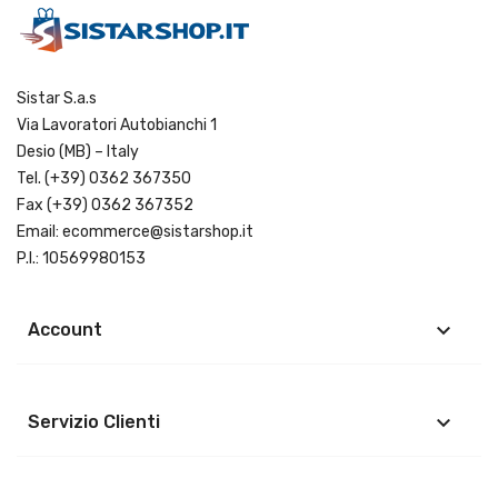
Sistar S.a.s
Via Lavoratori Autobianchi 1
Desio (MB) – Italy
Tel.
(+39) 0362 367350
Fax (+39) 0362 367352
Email:
ecommerce@sistarshop.it
P.I.: 10569980153
keyboard_arrow_down
Account
keyboard_arrow_down
Servizio Clienti