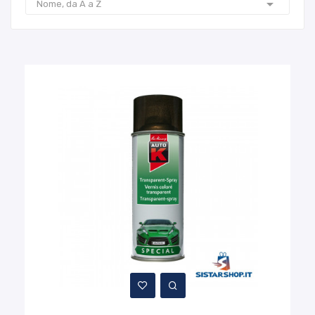

Nome, da A a Z