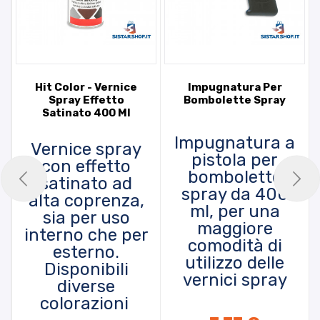
Hit Color - Vernice
Impugnatura Per
Spray Effetto
Bombolette Spray
Satinato 400 Ml
Impugnatura a
Vernice spray
pistola per
con effetto
bombolette
satinato ad
spray da 400
alta coprenza,
ml, per una
sia per uso
maggiore
interno che per
comodità di
esterno.
utilizzo delle
Disponibili
vernici spray
diverse
colorazioni
PRODOTTO