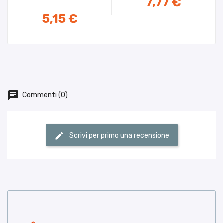
7,77 €
5,15 €
MOMENTANEAMENTE NON
DISPONIBILE
Commenti (0)
Scrivi per primo una recensione