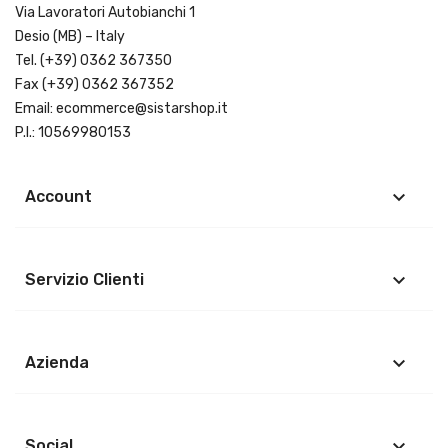
Via Lavoratori Autobianchi 1
Desio (MB) – Italy
Tel.
(+39) 0362 367350
Fax (+39) 0362 367352
Email:
ecommerce@sistarshop.it
P.I.: 10569980153
keyboard_arrow_down
Account
keyboard_arrow_down
Servizio Clienti
keyboard_arrow_down
Azienda
keyboard_arrow_down
Social