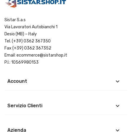
Sistar S.a.s
Via Lavoratori Autobianchi 1
Desio (MB) – Italy
Tel.
(+39) 0362 367350
Fax (+39) 0362 367352
Email:
ecommerce@sistarshop.it
P.I.: 10569980153
keyboard_arrow_down
Account
keyboard_arrow_down
Servizio Clienti
keyboard_arrow_down
Azienda