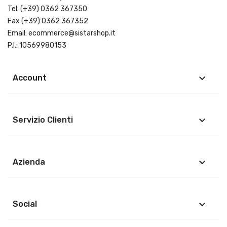
Tel.
(+39) 0362 367350
Fax (+39) 0362 367352
Email:
ecommerce@sistarshop.it
P.I.: 10569980153
keyboard_arrow_down
Account
keyboard_arrow_down
Servizio Clienti
keyboard_arrow_down
Azienda
keyboard_arrow_down
Social