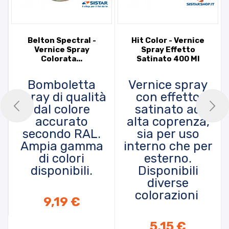
Belton Spectral -
Hit Color - Vernice
Vernice Spray
Spray Effetto
Colorata...
Satinato 400 Ml
Bomboletta
Vernice spray
spray di qualità
con effetto
dal colore
satinato ad
accurato
alta coprenza,
secondo RAL.
sia per uso
Ampia gamma
interno che per
di colori
esterno.
disponibili.
Disponibili
diverse
colorazioni
9,19 €
5,15 €