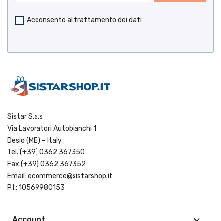
Acconsento al trattamento dei dati
Sistar S.a.s
Via Lavoratori Autobianchi 1
Desio (MB) – Italy
Tel.
(+39) 0362 367350
Fax (+39) 0362 367352
Email:
ecommerce@sistarshop.it
P.I.: 10569980153
keyboard_arrow_down
Account