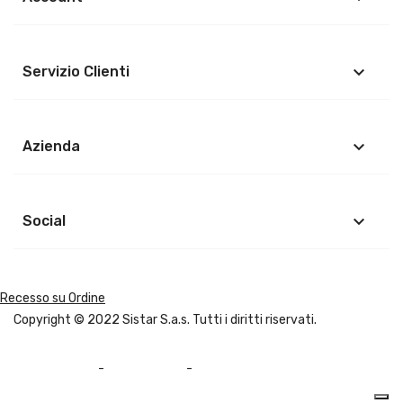
keyboard_arrow_down
Servizio Clienti
keyboard_arrow_down
Azienda
keyboard_arrow_down
Social
Recesso su Ordine
Copyright © 2022
Sistar S.a.s.
Tutti i diritti riservati.
Privacy Policy
-
Cookie Policy
-
Mappa del sito