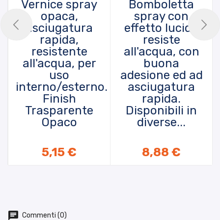
Vernice spray
Bomboletta
opaca,
spray con
asciugatura
effetto lucido
rapida,
resiste
resistente
all'acqua, con
all'acqua, per
buona
uso
adesione ed ad
interno/esterno.
asciugatura
Finish
rapida.
Trasparente
Disponibili in
Opaco
diverse...
AGGIUNGI AL CARRELLO
5,15 €
8,88 €
Commenti (0)