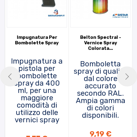
Impugnatura Per
Belton Spectral -
Bombolette Spray
Vernice Spray
Colorata...
Impugnatura a
Bomboletta
pistola per
spray di qualità
bombolette
dal colore
spray da 400
accurato
ml, per una
secondo RAL.
maggiore
Ampia gamma
comodità di
di colori
utilizzo delle
disponibili.
vernici spray
9,19 €
PRODOTTO