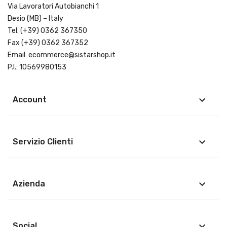
Via Lavoratori Autobianchi 1
Desio (MB) – Italy
Tel.
(+39) 0362 367350
Fax (+39) 0362 367352
Email:
ecommerce@sistarshop.it
P.I.: 10569980153
keyboard_arrow_down
Account
keyboard_arrow_down
Servizio Clienti
keyboard_arrow_down
Azienda
keyboard_arrow_down
Social