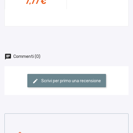
7,77 €
MOMENTANEAMENTE NON
DISPONIBILE
Commenti (0)
Scrivi per primo una recensione