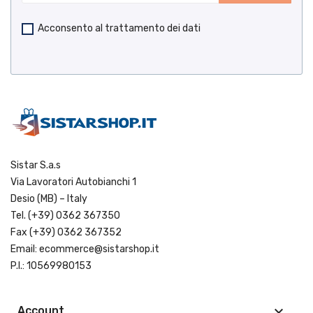
Acconsento al trattamento dei dati
Sistar S.a.s
Via Lavoratori Autobianchi 1
Desio (MB) – Italy
Tel.
(+39) 0362 367350
Fax (+39) 0362 367352
Email:
ecommerce@sistarshop.it
P.I.: 10569980153
keyboard_arrow_down
Account