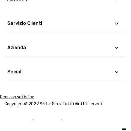
keyboard_arrow_down
Servizio Clienti
keyboard_arrow_down
Azienda
keyboard_arrow_down
Social
Recesso su Ordine
Copyright © 2022
Sistar S.a.s.
Tutti i diritti riservati.
Privacy Policy
-
Cookie Policy
-
Mappa del sito