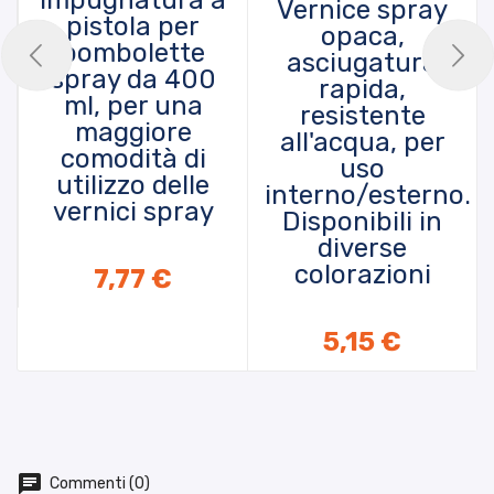
Impugnatura a
Vernice spray
pistola per
opaca,
bombolette
asciugatura
spray da 400
rapida,
ml, per una
resistente
maggiore
all'acqua, per
comodità di
uso
utilizzo delle
interno/esterno.
vernici spray
Disponibili in
diverse
AGGIUNGI AL CARRELLO
colorazioni
7,77 €
5,15 €
Commenti (0)