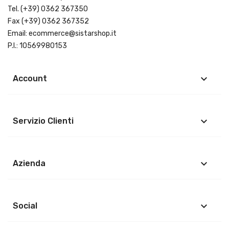
Tel.
(+39) 0362 367350
Fax (+39) 0362 367352
Email:
ecommerce@sistarshop.it
P.I.: 10569980153
keyboard_arrow_down
Account
keyboard_arrow_down
Servizio Clienti
keyboard_arrow_down
Azienda
keyboard_arrow_down
Social