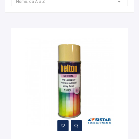

Nome, da A a Z