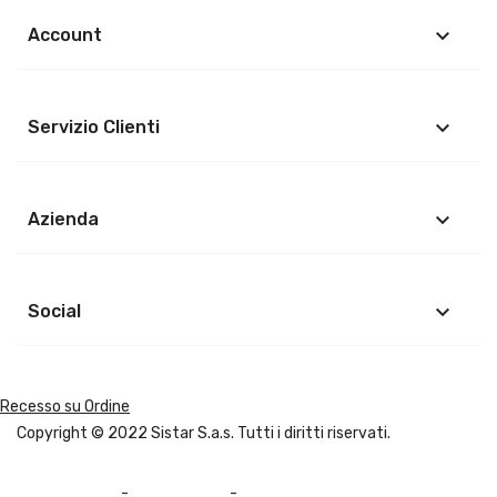
keyboard_arrow_down
Account
keyboard_arrow_down
Servizio Clienti
keyboard_arrow_down
Azienda
keyboard_arrow_down
Social
Recesso su Ordine
Copyright © 2022
Sistar S.a.s.
Tutti i diritti riservati.
Privacy Policy
-
Cookie Policy
-
Mappa del sito