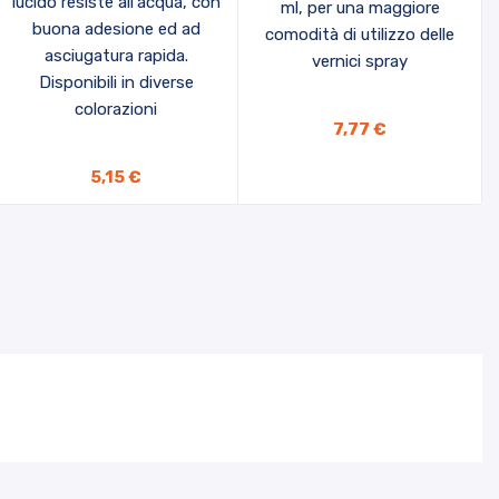
lucido resiste all'acqua, con
ml, per una maggiore
buona adesione ed ad
comodità di utilizzo delle
asciugatura rapida.
vernici spray
Disponibili in diverse
colorazioni
AGGIUNGI AL CARRELLO
7,77 €
5,15 €