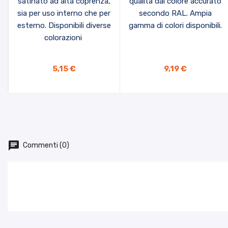
satinato ad alta coprenza,
qualità dal colore accurato
sia per uso interno che per
secondo RAL. Ampia
esterno. Disponibili diverse
gamma di colori disponibili.
colorazioni
5,15 €
9,19 €
Commenti (0)