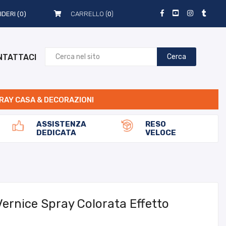
IDERI
(0)
CARRELLO (
0
)
NTATTACI
Cerca
RAY CASA & DECORAZIONI
ASSISTENZA
RESO
DEDICATA
VELOCE
Vernice Spray Colorata Effetto