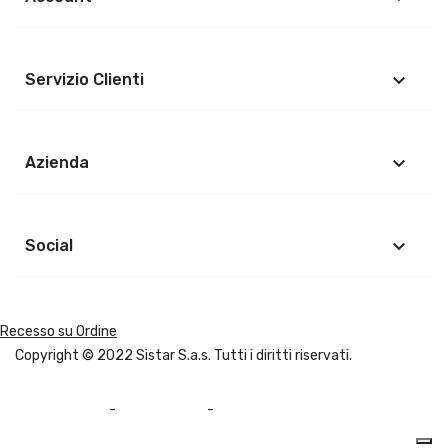
keyboard_arrow_down
Servizio Clienti
keyboard_arrow_down
Azienda
keyboard_arrow_down
Social
Recesso su Ordine
Copyright © 2022
Sistar S.a.s.
Tutti i diritti riservati.
Privacy Policy
-
Cookie Policy
-
Mappa del sito