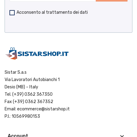
Acconsento al trattamento dei dati
Sistar S.a.s
Via Lavoratori Autobianchi 1
Desio (MB) – Italy
Tel.
(+39) 0362 367350
Fax (+39) 0362 367352
Email:
ecommerce@sistarshop.it
P.I.: 10569980153
keyboard_arrow_down
Account