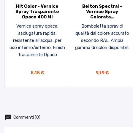
Hit Color - Vernice
Belton Spectral -
Spray Trasparente
Vernice Spray
Opaco 400 Ml
Colorata...
Vernice spray opaca,
Bomboletta spray di
asciugatura rapida,
qualità dal colore accurato
resistente all'acqua, per
secondo RAL. Ampia
uso interno/esterno. Finish
gamma di colori disponibili.
Trasparente Opaco
AGGIUNGI AL CARRELLO
5,15 €
9,19 €
Commenti (0)