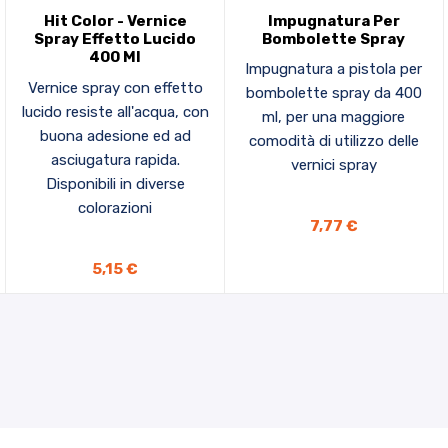
Hit Color - Vernice
Impugnatura Per
Spray Effetto Lucido
Bombolette Spray
400 Ml
Impugnatura a pistola per
Vernice spray con effetto
bombolette spray da 400
lucido resiste all'acqua, con
ml, per una maggiore
buona adesione ed ad
comodità di utilizzo delle
asciugatura rapida.
vernici spray
Disponibili in diverse
colorazioni
AGGIUNGI AL CARRELLO
7,77 €
5,15 €