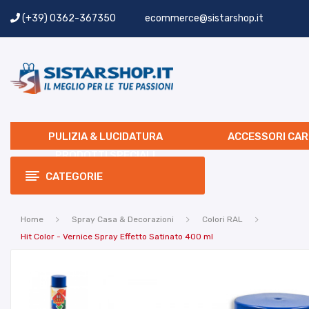
(+39) 0362-367350
ecommerce@sistarshop.it
PULIZIA & LUCIDATURA
ACCESSORI CAR
PRODOTTI SPECIALI
CATEGORIE
Home
Spray Casa & Decorazioni
Colori RAL
Hit Color - Vernice Spray Effetto Satinato 400 ml