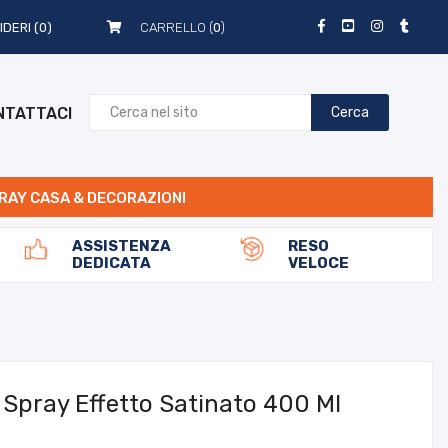
IDERI
(0)
CARRELLO (
0
)
NTATTACI
Cerca
RAY CASA & DECORAZIONI
ASSISTENZA
RESO
DEDICATA
VELOCE
e Spray Effetto Satinato 400 Ml