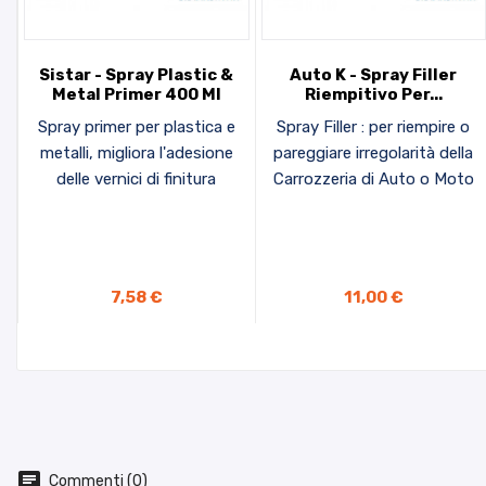
Sistar - Spray Plastic &
Auto K - Spray Filler
Metal Primer 400 Ml
Riempitivo Per...
Spray primer per plastica e
Spray Filler : per riempire o
metalli, migliora l'adesione
pareggiare irregolarità della
delle vernici di finitura
Carrozzeria di Auto o Moto
AGGIUNGI AL CARRELLO
AGGIUNGI AL CARRELLO
7,58 €
11,00 €
Commenti (0)