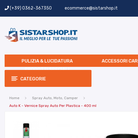
(+39) 0362-367350
ecommerce@sistarshop.it
PULIZIA & LUCIDATURA
ACCESSORI CAR
PRODOTTI SPECIALI
CATEGORIE
Home
Spray Auto, Moto, Camper
Auto K - Vernice Spray Auto Per Plastica - 400 ml