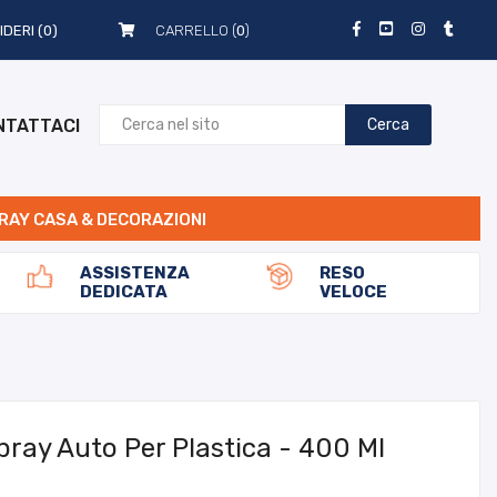
IDERI
(0)
CARRELLO (
0
)
NTATTACI
Cerca
RAY CASA & DECORAZIONI
ASSISTENZA
RESO
DEDICATA
VELOCE
pray Auto Per Plastica - 400 Ml