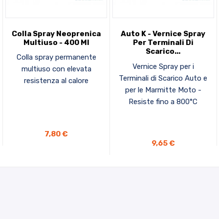
Colla Spray Neoprenica
Auto K - Vernice Spray
Multiuso - 400 Ml
Per Terminali Di
Scarico...
Colla spray permanente
Vernice Spray per i
multiuso con elevata
Terminali di Scarico Auto e
resistenza al calore
per le Marmitte Moto -
Resiste fino a 800°C
AGGIUNGI AL CARRELLO
7,80 €
9,65 €