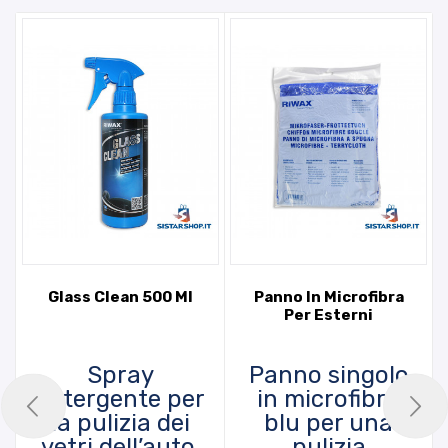
Glass Clean 500 Ml
Panno In Microfibra
Per Esterni
Spray
Panno singolo
detergente per
in microfibra
la pulizia dei
blu per una
vetri dell’auto,
pulizia