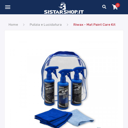
0

Home
Pulizia e Lucidatura
Riwax - Mat Paint Care Kit