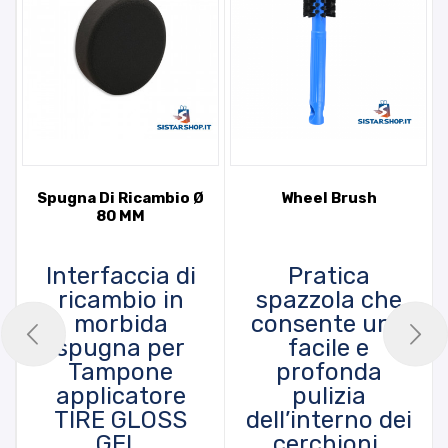
Spugna Di Ricambio Ø
Wheel Brush
80 MM
Interfaccia di
Pratica
ricambio in
spazzola che
morbida
consente una
spugna per
facile e
Tampone
profonda
applicatore
pulizia
TIRE GLOSS
dell’interno dei
GEL.
cerchioni,