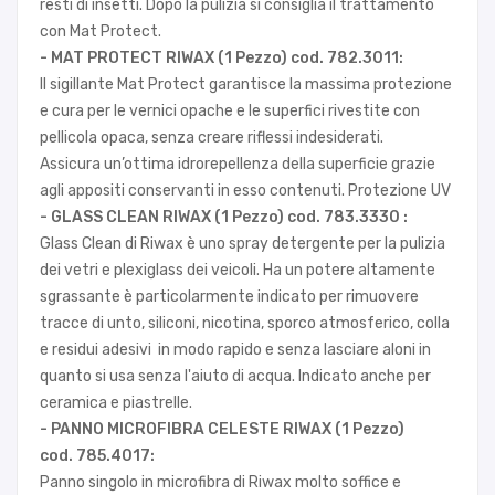
resti di insetti. Dopo la pulizia si consiglia il trattamento
con Mat Protect.
- MAT PROTECT
RIWAX (1 Pezzo) cod. 782.3011:
Il sigillante Mat Protect garantisce la massima protezione
e cura per le vernici opache e le superfici rivestite con
pellicola opaca, senza creare riflessi indesiderati.
Assicura un’ottima idrorepellenza della superficie grazie
agli appositi conservanti in esso contenuti. Protezione UV
- GLASS CLEAN RIWAX (1 Pezzo)
cod. 783.3330 :
Glass Clean di Riwax è uno spray detergente per la pulizia
dei vetri e plexiglass dei veicoli. Ha un potere altamente
sgrassante è particolarmente indicato per rimuovere
tracce di unto, siliconi, nicotina, sporco atmosferico, colla
e residui adesivi in modo rapido e senza lasciare aloni in
quanto si usa senza l'aiuto di acqua. Indicato anche per
ceramica e piastrelle.
- PANNO MICROFIBRA CELESTE RIWAX (1 Pezzo)
cod. 785.4017:
Panno singolo in microfibra di Riwax molto soffice e