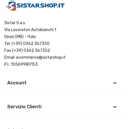
Sistar S.a.s
Via Lavoratori Autobianchi 1
Desio (MB) – Italy
Tel.
(+39) 0362 367350
Fax (+39) 0362 367352
Email:
ecommerce@sistarshop.it
P.I.: 10569980153
keyboard_arrow_down
Account
keyboard_arrow_down
Servizio Clienti